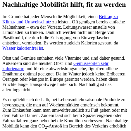
Nachhaltige Mobilität hilft, fit zu werden
Im Grunde hat jeder Mensch die Möglichkeit, einen
Beitrag zu
Klima- und Umweltschutz
zu leisten. Oft genügen bereits einfache
Maßnahmen – etwa der Vorsatz, Leitungswasser anstelle von
Limonaden zu trinken. Dadurch werden nicht nur Berge von
Plastikmüll, die durch die Entsorgung von Einwegflaschen
entstehen, vermieden. Es werden zugleich Kalorien gespart, da
Wasser kalorienfrei ist
.
Obst und Gemüse enthalten viele Vitamine und sind daher gesund.
Außerdem sind die meisten Obst- und
Gemüsesorten sehr
kalorienarm
und für eine abwechslungsreiche, figurfreundliche
Ernährung optimal geeignet. Da im Winter jedoch keine Erdbeeren,
Orangen oder Mangos in Europa geerntet werden, haben diese
Früchte lange Transportwege hinter sich. Nachhaltig ist das
allerdings nicht.
Es empfiehlt sich deshalb, bei Lebensmitteln saisonale Produkte zu
bevorzugen, die man auf Wochenmärkten erntefrisch bekommt.
Zum Einkaufen kann man umweltfreundlich zu Fuß gehen oder mit
dem Fahrrad fahren. Zudem lässt sich beim Spazierengehen oder
Fahrradfahren ganz nebenbei die Kondition verbessern. Nachhaltige
Mobilität kann den CO
-Austoß im Bereich des Verkehrs erheblich
2