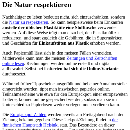
Die Natur respektieren
Nachhaltiger zu leben bedeutet nicht, sich einzuschränken, sondern
die
Natur zu respektieren
. So kann beispielsweise beim Einkaufen
anstelle der üblichen Plastiktüte eine Stofftasche
verwendet
werden. Auf diese Weise trägt man dazu bei, den Plastikmüll zu
reduzieren, und spart zugleich die Gebühren, die in Supermärkten
und Geschäften für
Einkaufstüten aus Plastik
erhoben werden.
Auch Papiermüll lässt sich in den meisten Fällen vermeiden.
Mittlerweile kann man die meisten
Zeitungen und Zeitschriften
online lesen
. Rechnungen werden online erstellt und digital
aufbewahrt. Selbst bei
Lotterien hat sich die Online-Variante
durchgesetzt.
Während früher Tippscheine ausgefüllt und bei einer Annahmestelle
eingereicht wurden, tippt man inzwischen papierlos online.
Teilnahmescheine wie etwa für den Eurojackpot, einer europaweiten
Lotterie, können online gespeichert werden, sodass man sie im
Unterschied zu Papierlosen weder verlegen noch verlieren kann.
Die
Eurojackpot Zahlen
werden jeweils am Freitagabend nach der
Ziehung bekannt gegeben. Diese Jackpot-Ziehung findet in
der
finnischen Hauptstadt Helsinki
statt. Das Besondere an dieser