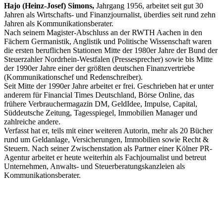
Hajo (Heinz-Josef) Simons,
Jahrgang 1956, arbeitet seit gut 30
Jahren als Wirtschafts- und Finanzjournalist, überdies seit rund zehn
Jahren als Kommunikationsberater.
Nach seinem Magister-Abschluss an der RWTH Aachen in den
Fächern Germanistik, Anglistik und Politische Wissenschaft waren
die ersten beruflichen Stationen Mitte der 1980er Jahre der Bund der
Steuerzahler Nordrhein-Westfalen (Pressesprecher) sowie bis Mitte
der 1990er Jahre einer der größten deutschen Finanzvertriebe
(Kommunikationschef und Redenschreiber).
Seit Mitte der 1990er Jahre arbeitet er frei. Geschrieben hat er unter
anderem für Financial Times Deutschland, Börse Online, das
frühere Verbrauchermagazin DM, GeldIdee, Impulse, Capital,
Süddeutsche Zeitung, Tagesspiegel, Immobilien Manager und
zahlreiche andere.
Verfasst hat er, teils mit einer weiteren Autorin, mehr als 20 Bücher
rund um Geldanlage, Versicherungen, Immobilien sowie Recht &
Steuern. Nach seiner Zwischenstation als Partner einer Kölner PR-
Agentur arbeitet er heute weiterhin als Fachjournalist und betreut
Unternehmen, Anwalts- und Steuerberatungskanzleien als
Kommunikationsberater.