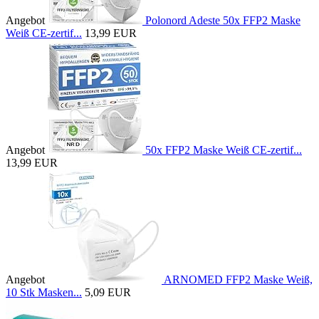
Angebot
Polonord Adeste 50x FFP2 Maske
Weiß CE-zertif...
13,99 EUR
Angebot
50x FFP2 Maske Weiß CE-zertif...
13,99 EUR
Angebot
ARNOMED FFP2 Maske Weiß,
10 Stk Masken...
5,09 EUR