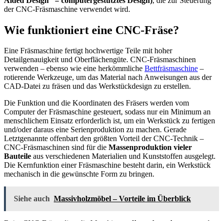
Aided Design“ = computergestütztes Design)
, die zur Steuerung
der CNC-Fräsmaschine verwendet wird.
Wie funktioniert eine CNC-Fräse?
Eine Fräsmaschine fertigt hochwertige Teile mit hoher
Detailgenauigkeit und Oberflächengüte. CNC-Fräsmaschinen
verwenden – ebenso wie eine herkömmliche
Bettfräsmaschine
–
rotierende Werkzeuge, um das Material nach Anweisungen aus der
CAD-Datei zu fräsen und das Werkstückdesign zu erstellen.
Die Funktion und die Koordinaten des Fräsers werden vom
Computer der Fräsmaschine gesteuert, sodass nur ein Minimum an
menschlichem Einsatz erforderlich ist, um ein Werkstück zu fertigen
und/oder daraus eine Serienproduktion zu machen. Gerade
Letztgenannte offenbart den größten Vorteil der CNC-Technik –
CNC-Fräsmaschinen sind für die
Massenproduktion vieler
Bauteile
aus verschiedenen Materialien und Kunststoffen ausgelegt.
Die Kernfunktion einer Fräsmaschine besteht darin, ein Werkstück
mechanisch in die gewünschte Form zu bringen.
Siehe auch
Massivholzmöbel – Vorteile im Überblick