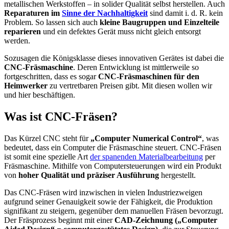
metallischen Werkstoffen – in solider Qualität selbst herstellen. Auch
Reparaturen im
Sinne der Nachhaltigkeit
sind damit i. d. R. kein
Problem. So lassen sich auch
kleine Baugruppen und Einzelteile
reparieren
und ein defektes Gerät muss nicht gleich entsorgt
werden.
Sozusagen die Königsklasse dieses innovativen Gerätes ist dabei die
CNC-Fräsmaschine
. Deren Entwicklung ist mittlerweile so
fortgeschritten, dass es sogar
CNC-Fräsmaschinen für den
Heimwerker
zu vertretbaren Preisen gibt. Mit diesen wollen wir
und hier beschäftigen.
Was ist CNC-Fräsen?
Das Kürzel CNC steht für
„Computer Numerical Control“
, was
bedeutet, dass ein Computer die Fräsmaschine steuert. CNC-Fräsen
ist somit eine spezielle Art
der spanenden Materialbearbeitung
per
Fräsmaschine. Mithilfe von Computersteuerungen wird ein Produkt
von
hoher Qualität und präziser Ausführung
hergestellt.
Das CNC-Fräsen wird inzwischen in vielen Industriezweigen
aufgrund seiner Genauigkeit sowie der Fähigkeit, die Produktion
signifikant zu steigern, gegenüber dem manuellen Fräsen bevorzugt.
Der Fräsprozess beginnt mit einer
CAD-Zeichnung („Computer