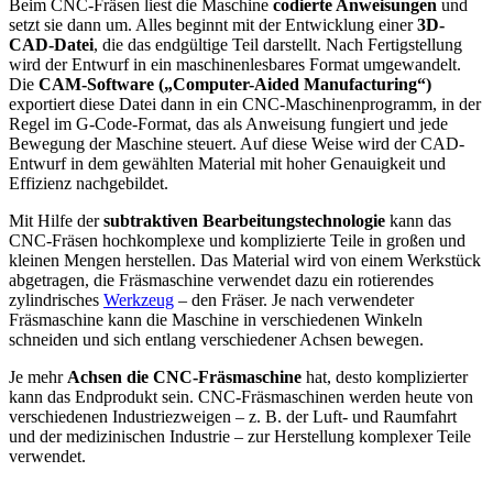
Beim CNC-Fräsen liest die Maschine
codierte Anweisungen
und
setzt sie dann um. Alles beginnt mit der Entwicklung einer
3D-
CAD-Datei
, die das endgültige Teil darstellt. Nach Fertigstellung
wird der Entwurf in ein maschinenlesbares Format umgewandelt.
Die
CAM-Software („Computer-Aided Manufacturing“)
exportiert diese Datei dann in ein CNC-Maschinenprogramm, in der
Regel im G-Code-Format, das als Anweisung fungiert und jede
Bewegung der Maschine steuert. Auf diese Weise wird der CAD-
Entwurf in dem gewählten Material mit hoher Genauigkeit und
Effizienz nachgebildet.
Mit Hilfe der
subtraktiven Bearbeitungstechnologie
kann das
CNC-Fräsen hochkomplexe und komplizierte Teile in großen und
kleinen Mengen herstellen. Das Material wird von einem Werkstück
abgetragen, die Fräsmaschine verwendet dazu ein rotierendes
zylindrisches
Werkzeug
– den Fräser. Je nach verwendeter
Fräsmaschine kann die Maschine in verschiedenen Winkeln
schneiden und sich entlang verschiedener Achsen bewegen.
Je mehr
Achsen die CNC-Fräsmaschine
hat, desto komplizierter
kann das Endprodukt sein. CNC-Fräsmaschinen werden heute von
verschiedenen Industriezweigen – z. B. der Luft- und Raumfahrt
und der medizinischen Industrie – zur Herstellung komplexer Teile
verwendet.