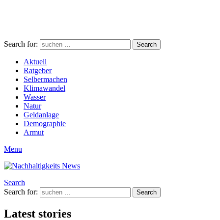
Search for:
Search
Aktuell
Ratgeber
Selbermachen
Klimawandel
Wasser
Natur
Geldanlage
Demographie
Armut
Menu
Search
Search for:
Search
Latest stories