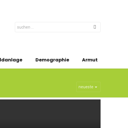
Search
for:
ldanlage
Demographie
Armut