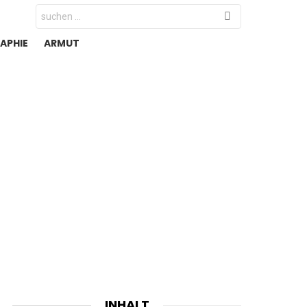
Search
for:
APHIE
ARMUT
INHALT