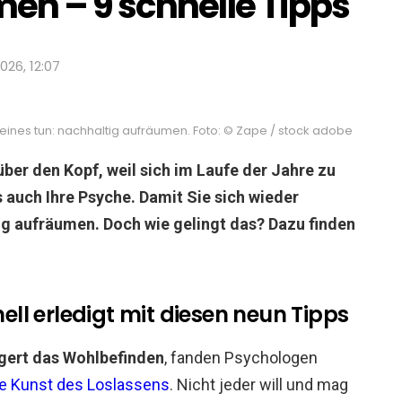
en – 9 schnelle Tipps
2026, 12:07
 eines tun: nachhaltig aufräumen. Foto: © Zape / stock adobe
ber den Kopf, weil sich im Laufe der Jahre zu
s auch Ihre Psyche. Damit Sie sich wieder
tig aufräumen. Doch wie gelingt das? Dazu finden
l erledigt mit diesen neun Tipps
gert das Wohlbefinden
, fanden Psychologen
ie Kunst des Loslassens
. Nicht jeder will und mag