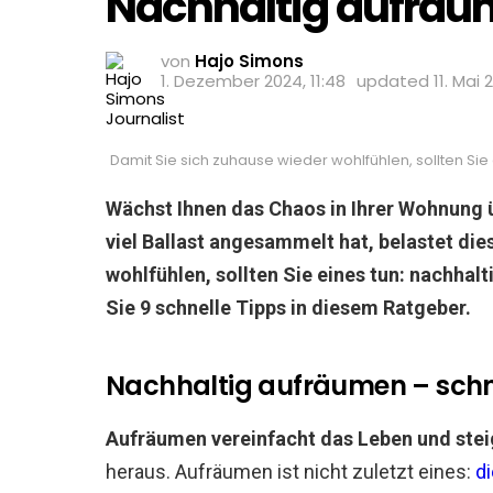
Nachhaltig aufräum
von
Hajo Simons
1. Dezember 2024, 11:48
updated
11. Mai 
Damit Sie sich zuhause wieder wohlfühlen, sollten Sie
Wächst Ihnen das Chaos in Ihrer Wohnung ü
viel Ballast angesammelt hat, belastet die
wohlfühlen, sollten Sie eines tun: nachhal
Sie 9 schnelle Tipps in diesem Ratgeber.
Nachhaltig aufräumen – schnel
Aufräumen vereinfacht das Leben und stei
heraus. Aufräumen ist nicht zuletzt eines:
d