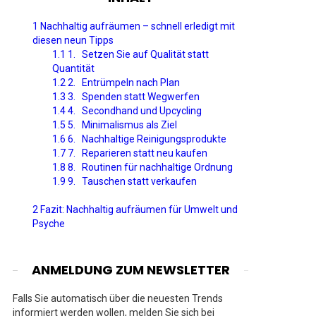
1
Nachhaltig aufräumen – schnell erledigt mit
diesen neun Tipps
1.1
1. Setzen Sie auf Qualität statt
Quantität
1.2
2. Entrümpeln nach Plan
1.3
3. Spenden statt Wegwerfen
1.4
4. Secondhand und Upcycling
1.5
5. Minimalismus als Ziel
1.6
6. Nachhaltige Reinigungsprodukte
1.7
7. Reparieren statt neu kaufen
1.8
8. Routinen für nachhaltige Ordnung
1.9
9. Tauschen statt verkaufen
2
Fazit: Nachhaltig aufräumen für Umwelt und
Psyche
ANMELDUNG ZUM NEWSLETTER
Falls Sie automatisch über die neuesten Trends
informiert werden wollen, melden Sie sich bei