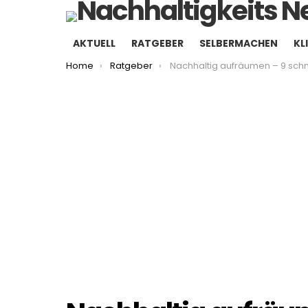
AKTUELL
RATGEBER
SELBERMACHEN
KL
You are here:
Home
Ratgeber
Nachhaltig aufräumen – 9 schnelle 