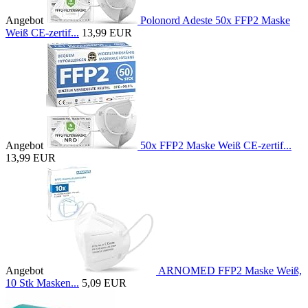
Angebot
Polonord Adeste 50x FFP2 Maske
Weiß CE-zertif...
13,99 EUR
Angebot
50x FFP2 Maske Weiß CE-zertif...
13,99 EUR
Angebot
ARNOMED FFP2 Maske Weiß,
10 Stk Masken...
5,09 EUR