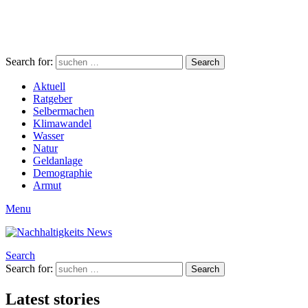
Search for:
Search
Aktuell
Ratgeber
Selbermachen
Klimawandel
Wasser
Natur
Geldanlage
Demographie
Armut
Menu
Search
Search for:
Search
Latest stories